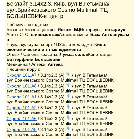
Беклайт 3.14x2.3, Київ, вул.В.Гетьмана/
вул.Брайчевського Cosmo Multimall ТЦ
БОЛЬШЕВИК-в центр
Поблизу знаходяться:
Бизнес / Бизнес-центры:
Инком, БЦ
Нотариусы:
нотариус
Авто / СТО:
шиномонтаж
Автомагазины:
База Автозвука м-
н
Наука, культура, спорт / ВУЗы и колледжи:
Киев.
экономический ин-т менеджмента
Отдых / Салоны красоты:
Луиза, салон
Кинотеатры:
Баттерфляй Большевик
Медицина / Аптеки:
Аптека
Площини поруч:
Скролл 101.A7
/ 3.14x2.3 (A)
/ вул.В.Гетьмана/
вул.Брайчевського Cosmo Multimall ТЦ БОЛЬШЕВИК
Скролл 101.A8
/ 3.14x2.3 (A)
/ вул.В.Гетьмана/
вул.Брайчевського Cosmo Multimall ТЦ БОЛЬШЕВИК
Скролл 101.A1
/ 3.14x2.3 (A)
/ вул.В.Гетьмана/
вул.Брайчевського Cosmo Multimall ТЦ БОЛЬШЕВИК
Скролл 101.A2
/ 3.14x2.3 (A)
/ вул.В.Гетьмана/
вул.Брайчевського Cosmo Multimall ТЦ БОЛЬШЕВИК
Скролл 101.A6
/ 3.14x2.3 (A)
/ вул.В.Гетьмана/
вул.Брайчевського Cosmo Multimall ТЦ БОЛЬШЕВИК
Скролл 101.A5
/ 3.14x2.3 (A)
/ вул.В.Гетьмана/
вул.Брайчевського Cosmo Multimall ТЦ БОЛЬШЕВИК