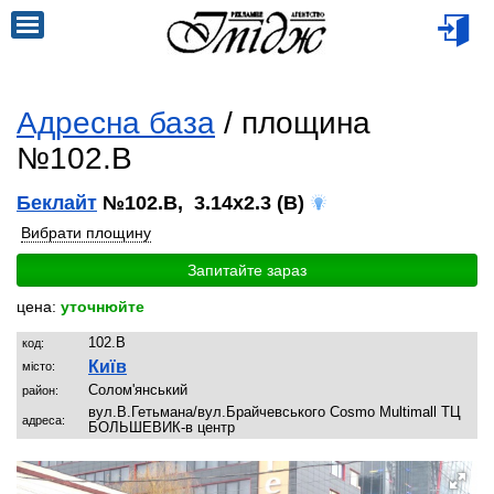
Адресна база
/ площина
№102.B
Беклайт
№102.B, 3.14x2.3 (B)
Вибрати площину
Запитайте зараз
цена:
уточнюйте
102.B
код:
Київ
місто:
Солом'янський
район:
вул.В.Гетьмана/вул.Брайчевського Cosmo Multimall ТЦ
адреса:
БОЛЬШЕВИК-в центр