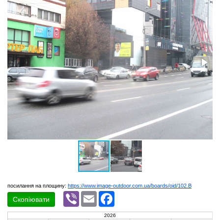
посилання на площину:
https://www.image-outdoor.com.ua/boards/oid/102.B
Viber
Email
Facebook
Скопіювати
2026