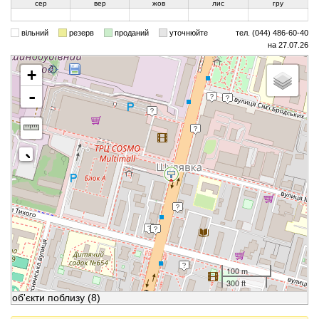
сер
вер
жов
лис
гру
вільний
резерв
проданий
уточнюйте
тел. (044) 486-60-40
на 27.07.26
+
-
100 m
300 ft
об'єкти поблизу
(8)