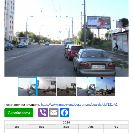
посилання на площину:
https://www.image-outdoor.com.ua/boards/oid/121.A2
Viber
Email
Facebook
Скопіювати
2026
сер
вер
жов
лис
гру