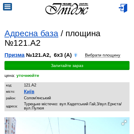
Адресна база
/ площина
№121.A2
Призма
№121.A2, 6x3 (A)
Вибрати площину
Запитайте зараз
цена:
уточнюйте
121.A2
код:
Київ
місто:
Солом'янський
район:
Турецьке містечко: вул.Кадетський Гай,3/вул.Ернста/
адреса:
вул.Пулюя