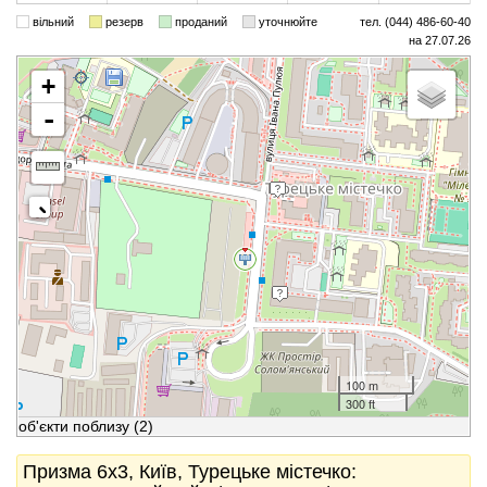
вільний
резерв
проданий
уточнюйте
тел. (044) 486-60-40
на 27.07.26
+
-
100 m
300 ft
об'єкти поблизу
(2)
Призма 6x3, Київ, Турецьке містечко: