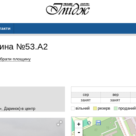
такти
ина №53.A2
брати площину
сер
вер
занят
занят
вільний
резерв
проданий
», Даринок)-в центр
+
-