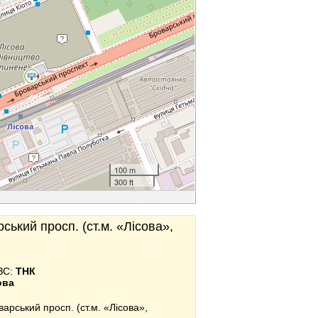
100 m
300 ft
ський просп. (ст.м. «Лісова»,
ЗС:
ТНК
ова
варський просп. (ст.м. «Лісова»,