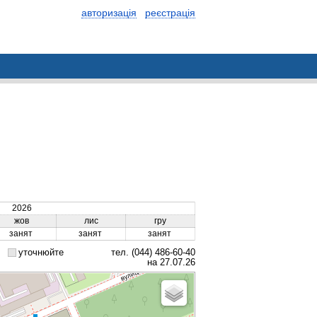
авторизація
реєстрація
2026
жов
лис
гру
занят
занят
занят
уточнюйте
тел. (044) 486-60-40
на 27.07.26