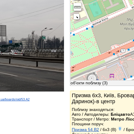
об'єкти поблизу
(3)
Призма 6x3, Київ, Бровар
.ua/boards/oid/53.A2
Даринок)-в центр
k
Поблизу знаходяться:
Авто / Автодилеры:
Бліцавто
А
Транспорт / Метро:
Метро Ліс
Площини поруч:
Призма 54.B2
/ 6x3 (B)
/ Бро