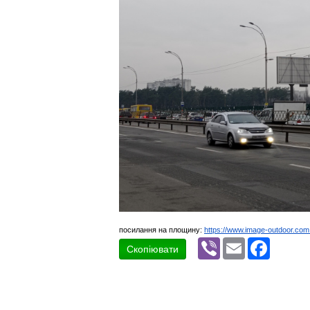
посилання на площину:
https://www.image-outdoor.com
Viber
Email
Faceboo
Скопіювати