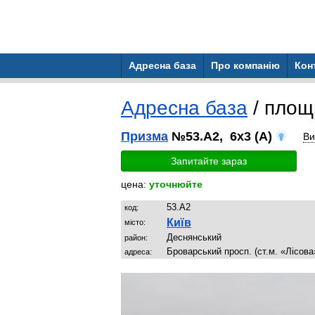
Адресна база
Про компанію
Кон
Адресна база
/ площ
Призма
№53.A2, 6x3 (A)
Ви
Запитайте зараз
цена:
уточнюйте
53.A2
код:
Київ
місто:
Деснянський
район:
Броварський просп. (ст.м. «Лісова
адреса: