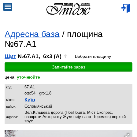
Адресна база
/ площина
№67.A1
Щит
№67.A1, 6x3 (A)
Вибрати площину
Запитайте зараз
цена:
уточнюйте
67.A1
код:
ots:
54
grp:
1.8
Київ
місто:
Солом'янський
район:
Вел.Кільцева дорога (НовПошта, Міст Експрес,
навпроти Авторинку Жуляни)у напр. Теремків)-верхній
адреса:
ярус