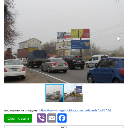
посилання на площину:
https://www.image-outdoor.com.ua/boards/oid/67.A1
Viber
Email
Facebook
Скопіювати
2026