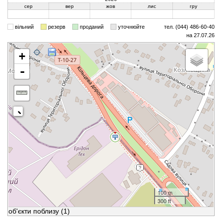
сер
вер
жов
лис
гру
вільний
резерв
проданий
уточнюйте
тел. (044) 486-60-40
на 27.07.26
+
-
100 m
300 ft
об'єкти поблизу
(1)