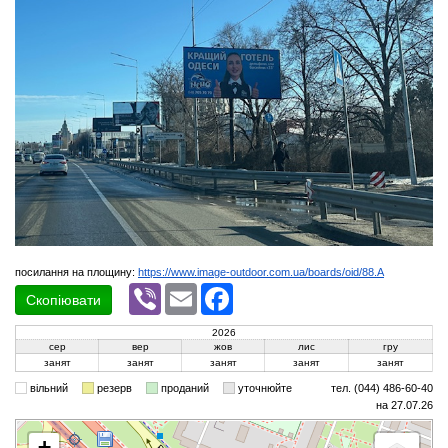
посилання на площину:
https://www.image-outdoor.com.ua/boards/oid/88.A
Viber
Email
Facebook
Скопіювати
2026
сер
вер
жов
лис
гру
занят
занят
занят
занят
занят
вільний
резерв
проданий
уточнюйте
тел. (044) 486-60-40
на 27.07.26
+