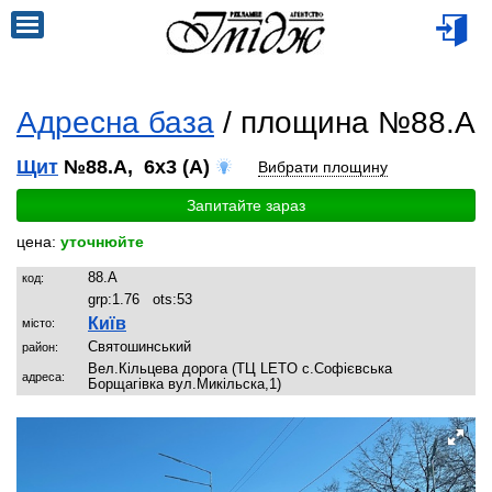
Адресна база
/ площина №88.A
Щит
№88.A, 6x3 (A)
Вибрати площину
Запитайте зараз
цена:
уточнюйте
88.A
код:
grp:
1.76
ots:
53
Київ
місто:
Святошинський
район:
Вел.Кільцева дорога (ТЦ LETO с.Софієвська
адреса:
Борщагівка вул.Микільска,1)