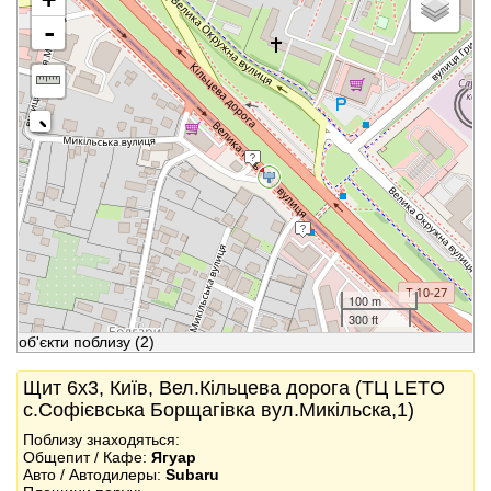
-
100 m
300 ft
об'єкти поблизу
(2)
Щит 6x3, Київ, Вел.Кільцева дорога (ТЦ LETO
с.Софієвська Борщагівка вул.Микільска,1)
Поблизу знаходяться:
Общепит / Кафе:
Ягуар
Авто / Автодилеры:
Subaru