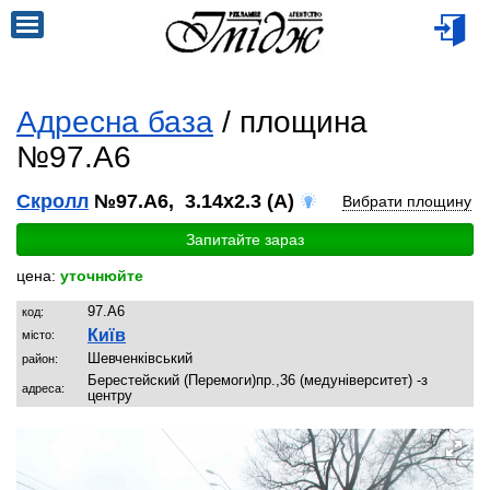
Адресна база
/ площина
№97.A6
Скролл
№97.A6, 3.14x2.3 (A)
Вибрати площину
Запитайте зараз
цена:
уточнюйте
97.A6
код:
Київ
місто:
Шевченківський
район:
Берестейский (Перемоги)пр.,36 (медуніверситет) -з
адреса:
центру