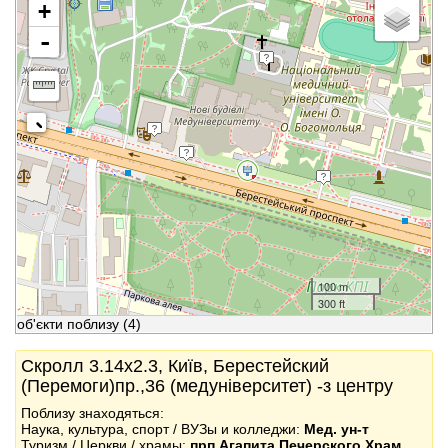
+
-
100 m
300 ft
об'єкти поблизу
(4)
Скролл 3.14x2.3, Київ, Берестейский
(Перемоги)пр.,36 (медуніверситет) -з центру
Поблизу знаходяться:
Наука, культура, спорт / ВУЗы и колледжи:
Мед. ун-т
Туризм / Церкви / храмы:
прп.Агапита Печерского Храм