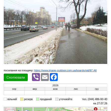
посилання на площину:
https://www.image-outdoor.com.ua/boards/oid/97.A6
Viber
Email
Facebook
Скопіювати
2026
сер
вер
жов
лис
гру
вільний
резерв
проданий
уточнюйте
тел. (044) 486-60-40
на 27.07.26