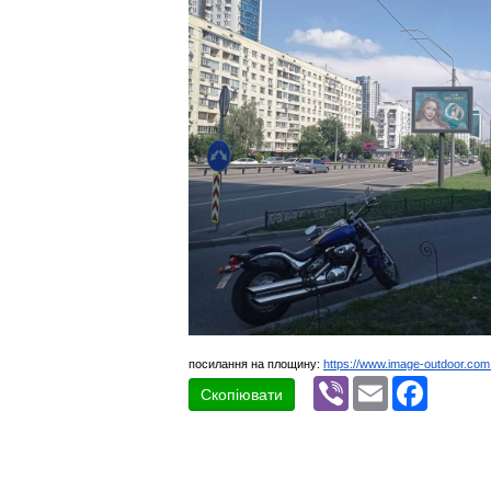
посилання на площину:
https://www.image-outdoor.com
Viber
Email
Faceboo
Скопіювати