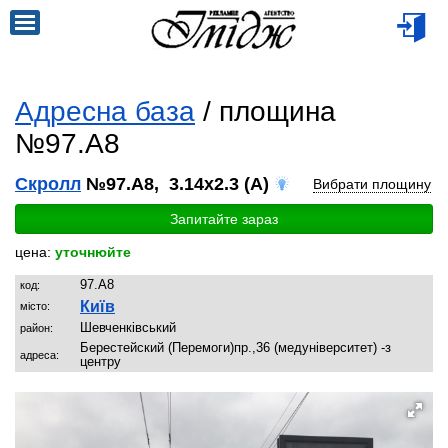
Адресна база
/ площина
№97.A8
Скролл
№97.A8, 3.14x2.3 (A)
Вибрати площину
Запитайте зараз
цена:
уточнюйте
97.A8
код:
Київ
місто:
Шевченківський
район:
Берестейский (Перемоги)пр.,36 (медуніверситет) -з
адреса:
центру