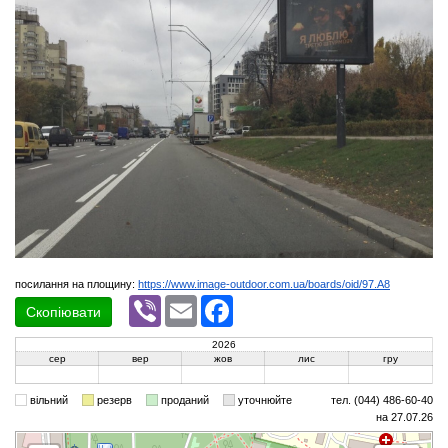
посилання на площину:
https://www.image-outdoor.com.ua/boards/oid/97.A8
Viber
Email
Facebook
Скопіювати
2026
сер
вер
жов
лис
гру
вільний
резерв
проданий
уточнюйте
тел. (044) 486-60-40
на 27.07.26