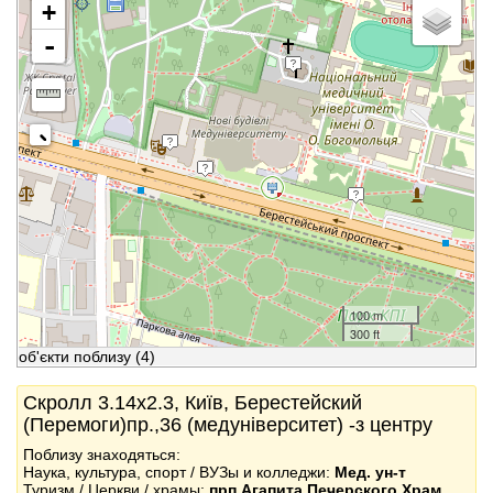
+
-
100 m
300 ft
об'єкти поблизу
(4)
Скролл 3.14x2.3, Київ, Берестейский
(Перемоги)пр.,36 (медуніверситет) -з центру
Поблизу знаходяться:
Наука, культура, спорт / ВУЗы и колледжи:
Мед. ун-т
Туризм / Церкви / храмы:
прп.Агапита Печерского Храм